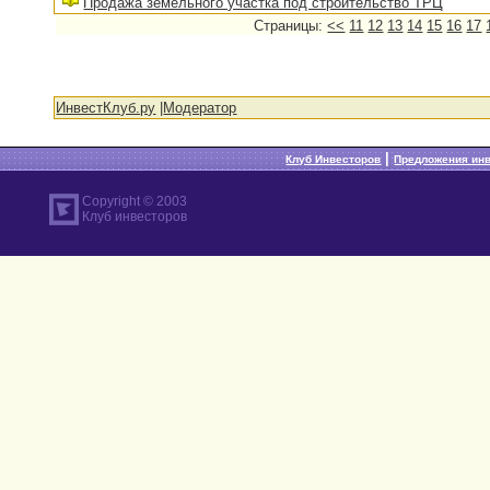
Продажа земельного участка под строительство ТРЦ
Страницы:
<<
11
12
13
14
15
16
17
ИнвестКлуб.ру
|
Модератор
|
Клуб Инвесторов
Предложения ин
Copyright © 2003
Клуб инвесторов