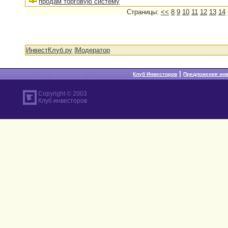
продам торговую систему
Страницы:
<<
8
9
10
11
12
13
14
ИнвестКлуб.ру
|
Модератор
|
Клуб Инвесторов
Предложения ин
Copyright © 2003
Клуб инвесторов