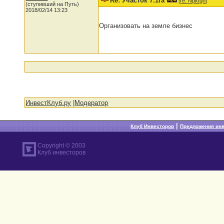
Re: Участок 7.1га
[
re: Npktgn
]
(ступивший на Путь)
2018/02/14 13:23
Организовать на земле бизнес
ИнвестКлуб.ру
|
Модератор
|
Клуб Инвесторов
Предложения ин
Copyright © 2003
Клуб инвесторов