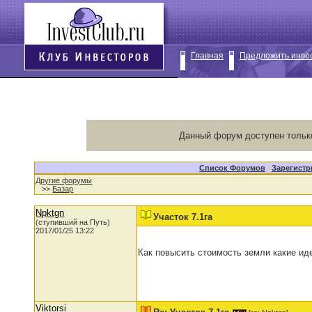
Главная
Предложить инве
Данный форум доступен тольк
Список Форумов
|
Зарегистр
Другие форумы
>>
Базар
Npktgn
Участок 7.1га
(ступивший на Путь)
2017/01/25 13:22
Как повысить стоимость земли какие ид
Viktorsi