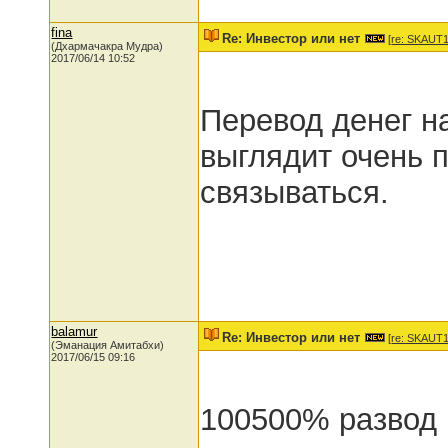
fina
Re: Инвестор или нет
[
re: SKAUT
(Дхармачакра Мудра)
2017/06/14 10:52
Перевод денег н
выглядит очень 
связываться.
balamur
Re: Инвестор или нет
[
re: SKAUT
(Эманация Амитабхи)
2017/06/15 09:16
100500% развод