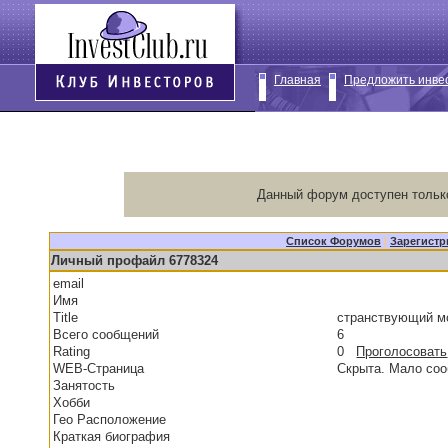
Главная
Предложить инве
Данный форум доступен тольк
Список Форумов
|
Зарегистр
Личный профайл 6778324
email
Имя
Title
странствующий 
Всего сообщений
6
Rating
0
Проголосовать
WEB-Страница
Скрыта. Мало со
Занятость
Хобби
Гео Расположение
Краткая биография