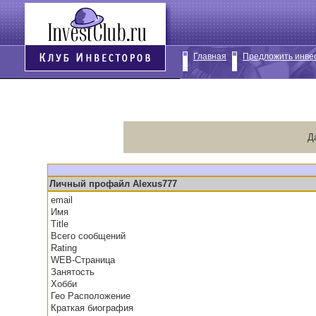
Главная
Предложить инве
Д
Личный профайл Alexus777
email
Имя
Title
Всего сообщений
Rating
WEB-Страница
Занятость
Хобби
Гео Расположение
Краткая биография