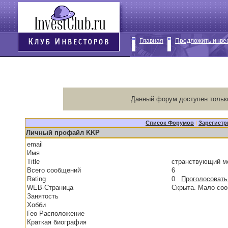
Главная
Предложить инве
Данный форум доступен тольк
Список Форумов
|
Зарегистр
Личный профайл KKP
email
Имя
Title
странствующий 
Всего сообщений
6
Rating
0
Проголосовать
WEB-Страница
Скрыта. Мало со
Занятость
Хобби
Гео Расположение
Краткая биография