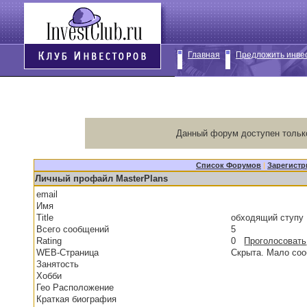
Главная
Предложить инве
Данный форум доступен тольк
Список Форумов
|
Зарегистр
Личный профайл MasterPlans
email
Имя
Title
обходящий ступу
Всего сообщений
5
Rating
0
Проголосовать
WEB-Страница
Скрыта. Мало со
Занятость
Хобби
Гео Расположение
Краткая биография