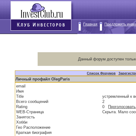
Главная
Предложить инве
Данный форум доступен тольк
Список Форумов
|
Зарегистр
Личный профайл OlegParis
email
Имя
Title
устремленный к 
Всего сообщений
2
Rating
0
Проголосовать
WEB-Страница
Скрыта. Мало со
Занятость
Хобби
Гео Расположение
Краткая биография