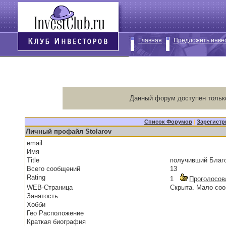
Главная
Предложить инве
Данный форум доступен тольк
Список Форумов
|
Зарегистр
Личный профайл Stolarov
email
Имя
Title
получивший Благ
Всего сообщений
13
Rating
1
Проголосов
WEB-Страница
Скрыта. Мало со
Занятость
Хобби
Гео Расположение
Краткая биография