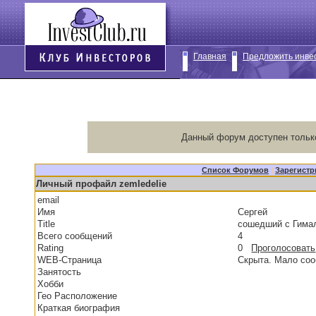
Главная
Предложить инве
Данный форум доступен тольк
Список Форумов
|
Зарегистр
Личный профайл zemledelie
email
Имя
Сергей
Title
сошедший с Гим
Всего сообщений
4
Rating
0
Проголосовать
WEB-Страница
Скрыта. Мало со
Занятость
Хобби
Гео Расположение
Краткая биография