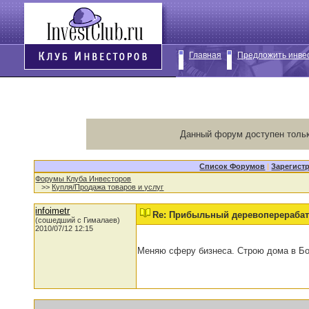
Главная
Предложить инве
Данный форум доступен тольк
Список Форумов
|
Зарегист
Форумы Клуба Инвесторов
>>
Купля/Продажа товаров и услуг
infoimetr
Re: Прибыльный деревоперераба
(сошедший с Гималаев)
2010/07/12 12:15
Меняю сферу бизнеса. Строю дома в Б