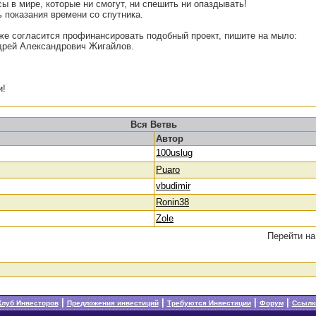
ы в мире, которые ни смогут, ни спешить ни опаздывать!
 показания времени со спутника.
 же согласится профинансировать подобный проект, пишите на мыло:
дрей Александрович Жигайлов.
и!
Вся Ветвь
Автор
100uslug
Puaro
vbudimir
Ronin38
Zole
Перейти н
|
|
|
|
Клуб Инвесторов
Предложения инвестиций
Требуются Инвестиции
Форум
Ссылк