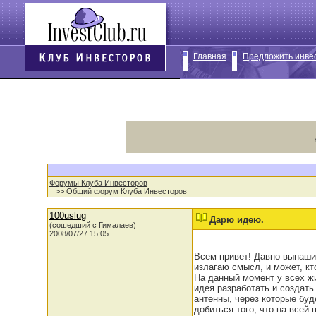
Главная
Предложить инве
Форумы Клуба Инвесторов
>>
Общий форум Клуба Инвесторов
100uslug
Дарю идею.
(сошедший с Гималаев)
2008/07/27 15:05
Всем привет! Давно вынашив
излагаю смысл, и может, кт
На данный момент у всех жи
идея разработать и создать
антенны, через которые буд
добиться того, что на всей