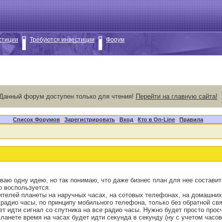
стиции
Требуются инвестиции
Форум
Данный форум доступен только для чтения!
Перейти на главную сайта!
Список Форумов
|
Зарегистрировать
|
Вход
|
Кто в On-Line
|
Правила
аю одну идею, но так понимаю, что даже бизнес план для нее составить
о воспользуется.
телей планеты на наручных часах, на сотовых телефонах, на домашних ч
 радио часы, по принципу мобильного телефона, только без обратной свя
ет идти сигнал со спутника на все радио часы. Нужно будет просто про
 планете время на часах будет идти секунда в секунду (ну с учетом часо