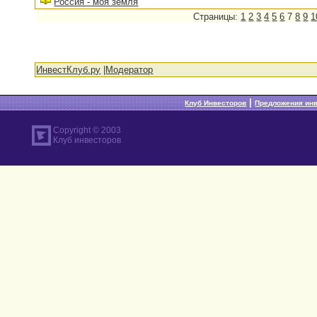
Россия - моя земля
Страницы:
1
2
3
4
5
6
7
8
9
1
ИнвестКлуб.ру
|
Модератор
|
Клуб Инвесторов
Предложения ин
Copyright © 2003
Клуб инвесторов