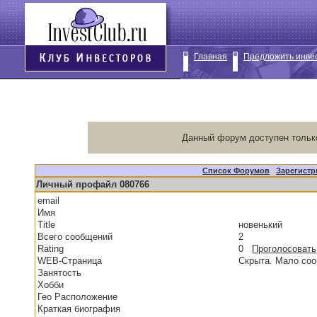
Главная
Предложить инве
Данный форум доступен тольк
Список Форумов
|
Зарегистр
Личный профайл 080766
email
Имя
Title
новенький
Всего сообщений
2
Rating
0
Проголосовать
WEB-Страница
Скрыта. Мало со
Занятость
Хобби
Гео Расположение
Краткая биография